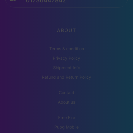
01736447842
ABOUT
Terms & condition
Privacy Policy
Shipment Info
Refund and Return Policy
Contact
About us
Free Fire
Pubg Mobile