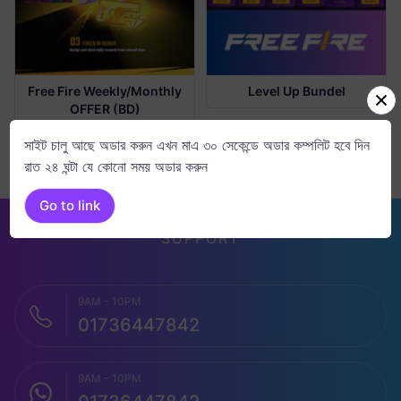
Free Fire Weekly/Monthly
Level Up Bundel
OFFER (BD)
সাইট চালু আছে অডার করুন এখন মাএ ৩০ সেকেন্ডে অডার কম্পলিট হবে দিন
রাত ২৪ ঘন্টা যে কোনো সময় অডার করুন
Go to link
SUPPORT
9AM - 10PM
01736447842
9AM - 10PM