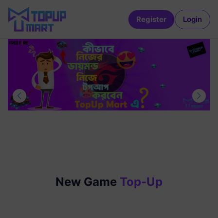
Register
Login
New Game
Top-Up